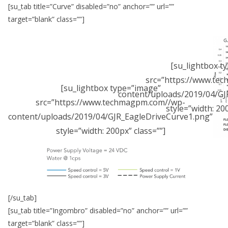
[su_tab title=”Curve” disabled=”no” anchor=”” url=””
target=”blank” class=””]
[su_lightbox t
src=”https://www.te
[su_lightbox type=”image”
content/uploads/2019/04/GJ
src=”https://www.techmagpm.com//wp-
style=”width: 200
content/uploads/2019/04/GJR_EagleDriveCurve1.png”
style=”width: 200px” class=””]
[/su_tab]
[su_tab title=”Ingombro” disabled=”no” anchor=”” url=””
target=”blank” class=””]