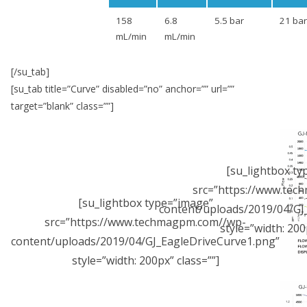
158
6.8
5.5 bar
21 bar
mL/min
mL/min
[/su_tab]
[su_tab title=”Curve” disabled=”no” anchor=”” url=””
target=”blank” class=””]
[su_lightbox ty
src=”https://www.te
[su_lightbox type=”image”
content/uploads/2019/04/GJ
src=”https://www.techmagpm.com//wp-
style=”width: 200
content/uploads/2019/04/GJ_EagleDriveCurve1.png”
style=”width: 200px” class=””]