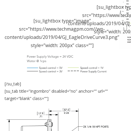
[su_lightbox ty
src=”https://www.te
[su_lightbox type=”image”
content/uploads/2019/04/GJ
src=”https://www.techmagpm.com//wp-
style=”width: 200
content/uploads/2019/04/GJ_EagleDriveCurve3.png”
style=”width: 200px” class=””]
[/su_tab]
[su_tab title=”Ingombro” disabled=”no” anchor=”” url=””
target=”blank” class=””]