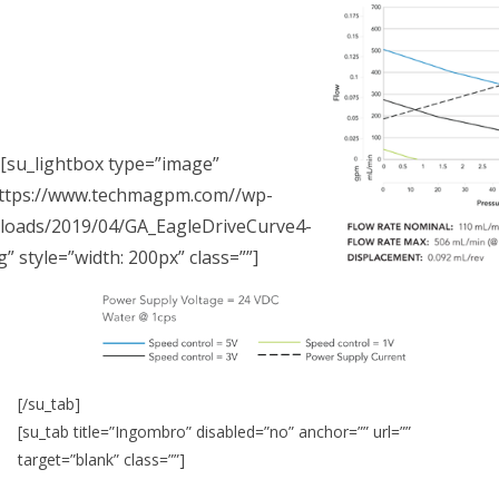
[su_lightbox type=”image”
https://www.techmagpm.com//wp-
loads/2019/04/GA_EagleDriveCurve4-
g” style=”width: 200px” class=””]
[/su_tab]
[su_tab title=”Ingombro” disabled=”no” anchor=”” url=””
target=”blank” class=””]