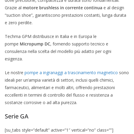
dove precisione, compattezza e durata sono fondamentali.
Grazie al
motore brushless in corrente continua
e al design
“suction shoe”, garantiscono prestazioni costanti, lunga durata
e zero perdite.
Techma GPM distribuisce in Italia e in Europa le
pompe
Micropump DC
, fornendo supporto tecnico e
consulenza nella scelta del modello più adatto per ogni
esigenza.
Le nostre
pompe a ingranaggi a trascinamento magnetico
sono
ideali per un’ampia varietà di settori, inclusi quelli chimici,
farmaceutici, alimentari e molti altri, offrendo prestazioni
eccellenti in termini di controllo del flusso e resistenza a
sostanze corrosive o ad alta purezza.
Serie GA
[su_tabs style=”default” active=”1″ vertical=”no” class=””]