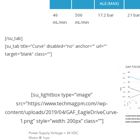
ALE (MAX)
46
506
17.2 bar
21 bar
mL/min
mL/min
[/su_tab]
[su_tab title=”Curve” disabled=”no” anchor=”” url=””
target=”blank” class=””]
[su_lightbox type=”image”
src=”https://www.techmagpm.com//wp-
content/uploads/2019/04/GAF_EagleDriveCurve-
1.png” style=”width: 200px” class=””]