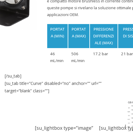
e compatto motore brushless in corrente conti
queste pompe si rivelano la soluzione ottimale 
applicazioni OEM.
PORTAT
PORTAT
PRESSIONE
PRES
A (MIN)
A (MAX)
DIFFERENZI
DI SI
ALE (MAX)
46
506
17.2 bar
21 bar
mL/min
mL/min
[/su_tab]
[su_tab title=”Curve” disabled=”no” anchor=”” url=””
target=”blank” class=””]
[su_lightbox type=”image”
[su_lightbox t