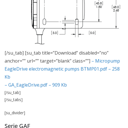
[/su_tab] [su_tab title=”Download” disabled=”no”
anchor=”” url=”” target=”blank” class=””]
– Micropump
EagleDrive electromagnetic pumps BTMP01.pdf – 258
Kb
– GA_EagleDrive.pdf – 909 Kb
[/su_tab]
[/su_tabs]
[su_divider]
Serie GAF