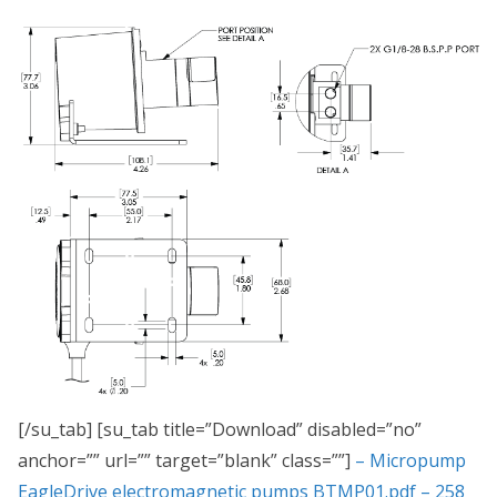
[/su_tab] [su_tab title=”Download” disabled=”no”
anchor=”” url=”” target=”blank” class=””]
– Micropump
EagleDrive electromagnetic pumps BTMP01.pdf – 258