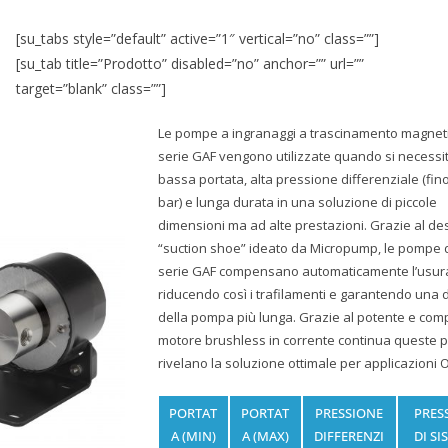
[su_tabs style=”default” active=”1″ vertical=”no” class=””]
[su_tab title=”Prodotto” disabled=”no” anchor=”” url=””
target=”blank” class=””]
Le pompe a ingranaggi a trascinamento magneti
serie GAF vengono utilizzate quando si necessit
bassa portata, alta pressione differenziale (fino
bar) e lunga durata in una soluzione di piccole
dimensioni ma ad alte prestazioni. Grazie al de
“suction shoe” ideato da Micropump, le pompe 
serie GAF compensano automaticamente l’usur
riducendo così i trafilamenti e garantendo una 
della pompa più lunga. Grazie al potente e com
motore brushless in corrente continua queste 
rivelano la soluzione ottimale per applicazioni 
PORTAT
PORTAT
PRESSIONE
PRES
A (MIN)
A (MAX)
DIFFERENZI
DI SI