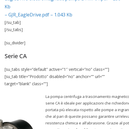
Kb
– GJR_EagleDrive.pdf – 1.043 Kb
[/su_tab]
[/su_tabs]
[su_divider]
Serie CA
[su_tabs style=”default” active=”1″ vertical=”no” class=””]
[su_tab title=”Prodotto” disabled=”no” anchor=”” url=””
target=”blank” class=””]
La pompa centrifuga a trascinamento magnetico
serie CA è ideale per applicazioni che richiedo
portata più elevata rispetto alle pompe a ingra
che al pari di queste possano garantire un’elev
resistenza chimica e all’abrasione. Grazie al po