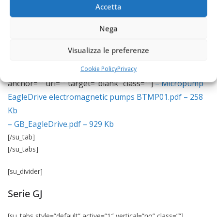
Accetta
Nega
Visualizza le preferenze
[/su_tab] [su_tab title=”Download” disabled=”no”
Cookie Policy
Privacy
anchor=”” url=”” target=”blank” class=””]
– Micropump
EagleDrive electromagnetic pumps BTMP01.pdf – 258
Kb
– GB_EagleDrive.pdf – 929 Kb
[/su_tab]
[/su_tabs]
[su_divider]
Serie GJ
[su_tabs style=”default” active=”1″ vertical=”no” class=””]