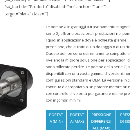
[su_tab title=”Prodotto” disabled=”no” anchor=”” url=””
target=”blank” class=””]
Le pompe a ingranaggi a trascinamento magneti
serie GJ offrono eccezionali prestazioni nel po
liquidi in applicazione dove è richiesta grande
precisione, che si tratti di un dosaggio o di un ric
Queste pompe sono estremamente compatte e 
rivelano la migliore soluzione per applicazioni
sono tollerate perdite. Le pompe della serie GJ
disponibili con una vasta gamma di versioni, no
configurazioni standard e OEM. La versione in 
continua è accoppiata a un potente motore bru
con controllo di velocità per garantire ottime pr
con ingombri minimi.
PORTAT
PORTAT
PRESSIONE
PRES
A (MIN)
A (MAX)
DIFFERENZI
DI SI
ALE (MAX)