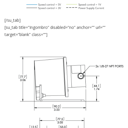
[/su_tab]
[su_tab title=”Ingombro” disabled=”no” anchor=”” url=””
target=”blank” class=””]