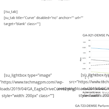
[/su_tab]
[su_tab title=”Curve” disabled=”no” anchor=”” url=””
target=”blank” class=””]
[su_lightbox t
[su_lightbox type=”image”
src=”https://www.te
=”https://www.techmagpm.com//wp-
content/uploads/2019/04/GA
loads/2019/04/GA_EagleDriveCurve2.png”
style=”width: 200
style=”width: 200px” class=””]