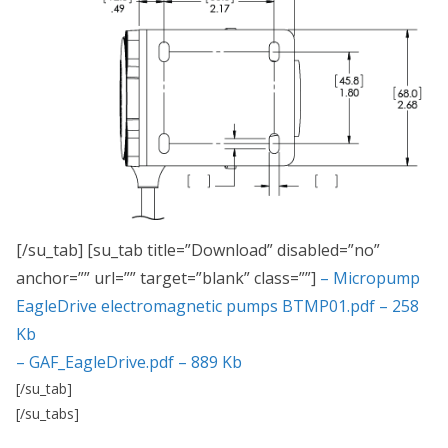
[/su_tab] [su_tab title=”Download” disabled=”no”
anchor=”” url=”” target=”blank” class=””]
– Micropump
EagleDrive electromagnetic pumps BTMP01.pdf – 258
Kb
– GAF_EagleDrive.pdf – 889 Kb
[/su_tab]
[/su_tabs]