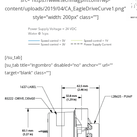
content/uploads/2019/04/CA_EagleDriveCurve1.png”
style=”width: 200px” class=””]
[/su_tab]
[su_tab title=”Ingombro” disabled=”no” anchor=”” url=””
target=”blank” class=””]