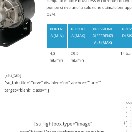
compatto motore brushless in corrente continu
pompe si rivelano la soluzione ottimale per appl
OEM.
PORTAT
PORTAT
PRESSIONE
PRES
A (MIN)
A (MAX)
DIFFERENZI
DI SI
ALE (MAX)
4,3
29.5
14 bar
mL/min
mL/min
[/su_tab]
[su_tab title=”Curve” disabled=”no” anchor=”” url=””
target=”blank” class=””]
[su_lightbox type=”image”
src=”https://www.techmagpm.com//wp-