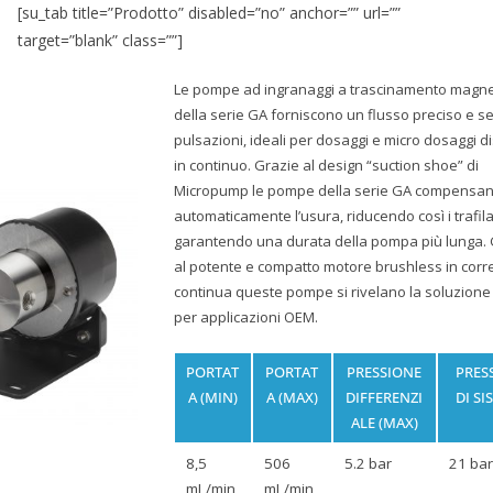
[su_tab title=”Prodotto” disabled=”no” anchor=”” url=””
target=”blank” class=””]
Le pompe ad ingranaggi a trascinamento magne
della serie GA forniscono un flusso preciso e s
pulsazioni, ideali per dosaggi e micro dosaggi di
in continuo. Grazie al design “suction shoe” di
Micropump le pompe della serie GA compensa
automaticamente l’usura, riducendo così i trafil
garantendo una durata della pompa più lunga. 
al potente e compatto motore brushless in corr
continua queste pompe si rivelano la soluzione
per applicazioni OEM.
PORTAT
PORTAT
PRESSIONE
PRES
A (MIN)
A (MAX)
DIFFERENZI
DI SI
ALE (MAX)
8,5
506
5.2 bar
21 bar
mL/min
mL/min