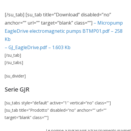
[/su_tab] [su_tab title=”Download” disabled=”no”
anchor=”” url=”” target=”blank” class=””]
– Micropump
EagleDrive electromagnetic pumps BTMP01.pdf – 258
Kb
– GJ_EagleDrive.pdf – 1.603 Kb
[/su_tab]
[/su_tabs]
[su_divider]
Serie GJR
[su_tabs style=”default” active=”1″ vertical=”no” class=””]
[su_tab title=”Prodotto” disabled=”no” anchor=”” url=””
target=”blank” class=””]
Le pompe a ingranaggi a trascinamento magneti