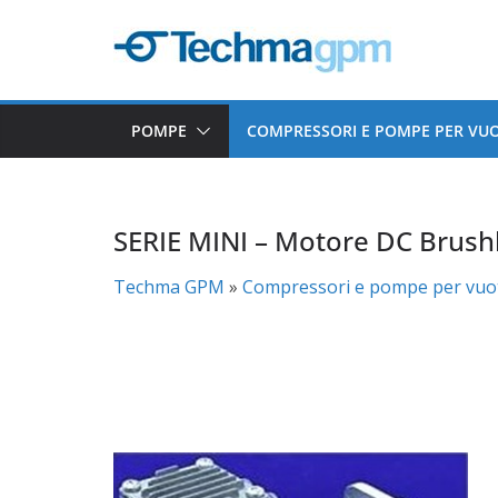
Salta
al
contenuto
POMPE
COMPRESSORI E POMPE PER VU
SERIE MINI – Motore DC Brush
Techma GPM
»
Compressori e pompe per vuot