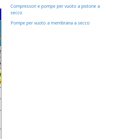
Compressori e pompe per vuoto a pistone a
secco
Pompe per vuoto a membrana a secco
30RNS-ED
-BL1
-BL2
2VDC
24VDC
6.5A
3.8A
2425D)
variabili
29 Lpm
650mmHg
6.5bar