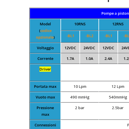
Pompe a pistone
Model
10RNS
12RNS
(
codice
-BL1
-BL2
-BL1
-B
opzionale
)
Voltaggio
12VDC
24VDC
12VDC
24V
Corrente
1.7A
1.0A
2.4A
1.
Driver
Portata max
10 Lpm
12 Lpm
Vuoto max
490 mmHg
540mmHg
Pressione
2 bar
2.5bar
max
Connessioni
P