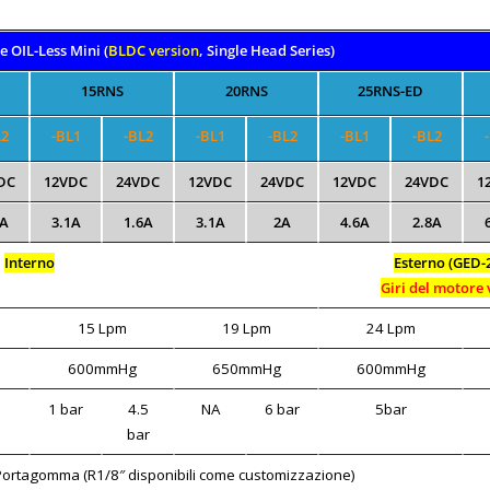
 OIL-Less Mini (
BLDC version
, Single Head Series)
15RNS
20RNS
25RNS-ED
L2
-BL1
-BL2
-BL1
-BL2
-BL1
-BL2
DC
12VDC
24VDC
12VDC
24VDC
12VDC
24VDC
1
2A
3.1A
1.6A
3.1A
2A
4.6A
2.8A
Interno
Esterno (GED-
Giri del motore 
15 Lpm
19 Lpm
24 Lpm
600mmHg
650mmHg
600mmHg
1 bar
4.5
NA
6 bar
5bar
bar
ortagomma (R1/8″ disponibili come customizzazione)