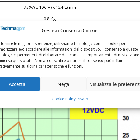
75(W) x 106(H) x 124(L) mm
0.8 Kg
Gestisci Consenso Cookie
Motore BLDC(Brush-less DC)
0 ~ 40 °C
 fornire le migliori esperienze, utilizziamo tecnologie come i cookie per
orizzare e/o accedere alle informazioni del dispositivo. Il consenso a queste
nologie ci permetterà di elaborare dati come il comportamento di navigazione
unici su questo sito. Non acconsentire o ritirare il consenso può influire
ativamente su alcune caratteristiche e funzioni.
formances
Accetta
Nega
Visualizza le preferen
Cookie Policy
Privacy