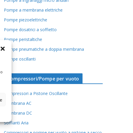
Pompe a ingranaggi micro anulari
Pompe a membrana elettriche
Pompe piezoelettriche
Pompe dosatrici a soffietto
Pompe peristaltiche
Pompe pneumatiche a doppia membrana
Pompe oscillanti
 o
Compressori/Pompe per vuoto
Compressori a Pistone Oscillante
ze
Membrana AC
Membrana DC
Soffianti Aria
Compressori e pompe per vuoto a pistone a secco