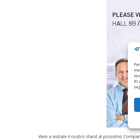
Per
mem
tec
ID 
neg
Vieni a visitare il nostro stand al prossimo Comp